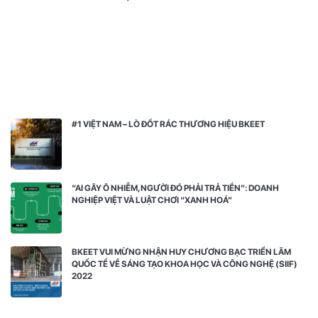
#1 VIỆT NAM – LÒ ĐỐT RÁC THƯƠNG HIỆU BKEET
“AI GÂY Ô NHIỄM, NGƯỜI ĐÓ PHẢI TRẢ TIỀN”: DOANH
NGHIỆP VIỆT VÀ LUẬT CHƠI “XANH HOÁ”
BKEET VUI MỪNG NHẬN HUY CHƯƠNG BẠC TRIỂN LÃM
QUỐC TẾ VỀ SÁNG TẠO KHOA HỌC VÀ CÔNG NGHỆ (SIIF)
2022