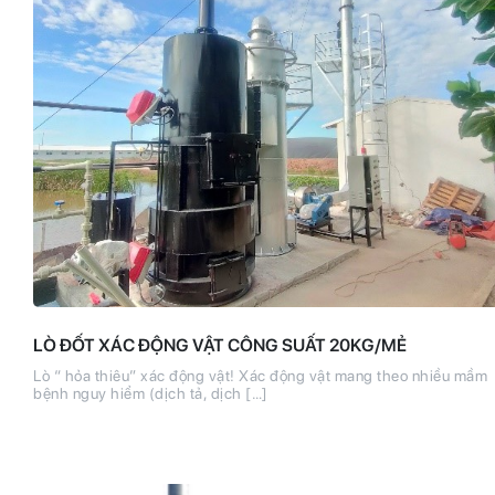
LÒ ĐỐT XÁC ĐỘNG VẬT CÔNG SUẤT 20KG/MẺ
Lò “ hỏa thiêu” xác động vật! Xác động vật mang theo nhiều mầm
bệnh nguy hiểm (dịch tả, dịch […]