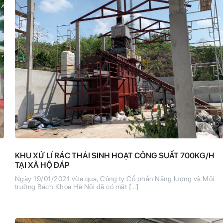
KHU XỬ LÍ RÁC THẢI SINH HOẠT CÔNG SUẤT 700KG/H
TẠI XÃ HỘ ĐÁP
Ngày 19/01/2021 vừa qua, Công ty Cổ phần Năng lượng và Môi
trường Bách Khoa Hà Nội đã có mặt […]