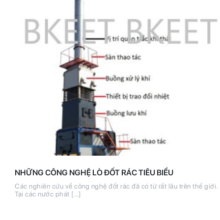
NHỮNG CÔNG NGHỆ LÒ ĐỐT RÁC TIÊU BIỂU
Các nghiên cứu về công nghệ đốt rác đã có từ rất lâu trên thế giới.
Tại các nước phát […]