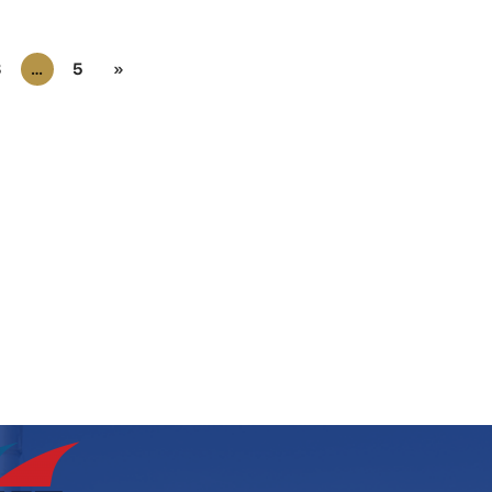
3
…
5
»