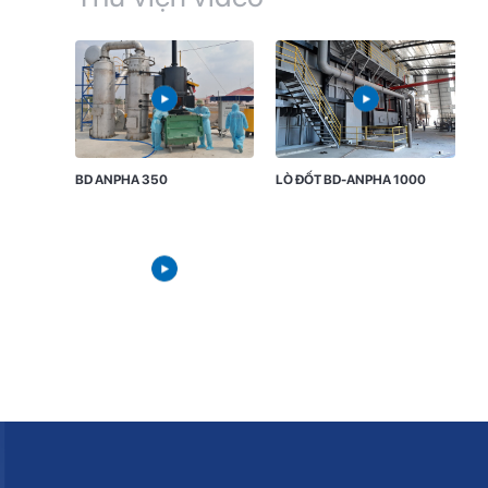
BD ANPHA 350
LÒ ĐỐT BD-ANPHA 1000