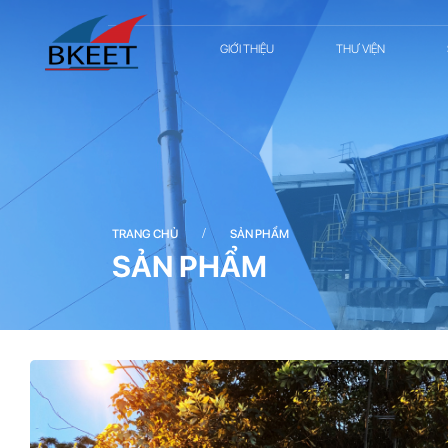
GIỚI THIỆU
THƯ VIỆN
/
TRANG CHỦ
SẢN PHẨM
SẢN PHẨM