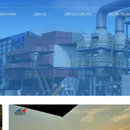
SẢN PHẨM
DỊCH VỤ
LĨNH VỰC ĐẦU TƯ
DỰ ÁN TIÊU B