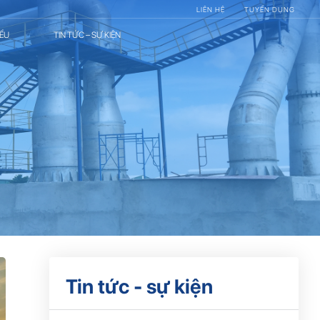
LIÊN HỆ
TUYỂN DỤNG
IỂU
TIN TỨC – SỰ KIỆN
Tin tức - sự kiện