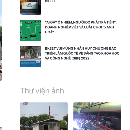
BKEET
“AI GÂY Ô NHIỄM, NGƯỜI ĐÓ PHẢI TRẢ TIỀN”:
DOANH NGHIỆP VIỆT VÀ LUẬT CHƠI “XANH
HOÁ”
BKEET VUI MỪNG NHẬN HUY CHƯƠNG BẠC
TRIỂN LÃM QUỐC TẾ VỀ SÁNG TẠO KHOA HỌC
VÀ CÔNG NGHỆ (SIIF) 2022
Thư viện ảnh