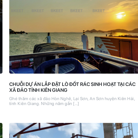
CHUỖI DỰ ÁN LẮP ĐẶT LÒ ĐỐT RÁC SINH HOẠT TẠI CÁC
XÃ ĐẢO TỈNH KIÊN GIANG
Ghé thăm các xã đảo Hòn Nghê, Lại Sơn, An Sơn huyện Kiên Hải,
tỉnh Kiên Giang. Những năm gần […]