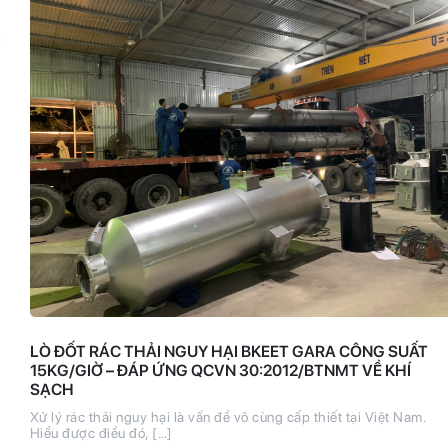
LÒ ĐỐT RÁC THẢI NGUY HẠI BKEET GARA CÔNG SUẤT
15KG/GIỜ – ĐÁP ỨNG QCVN 30:2012/BTNMT VỀ KHÍ
SẠCH
Xử lý rác thải nguy hại là vấn đề vô cùng cấp thiết tại Việt Nam.
Hiểu được điều đó, […]