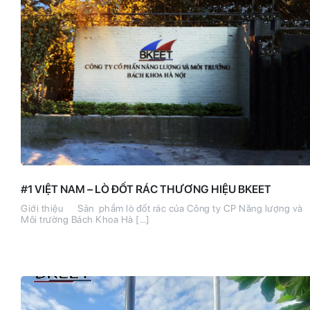
#1 VIỆT NAM – LÒ ĐỐT RÁC THƯƠNG HIỆU BKEET
Giới thiệu Sản phẩm lò đốt rác của Công ty CP Năng lượng và
Môi trường Bách Khoa Hà […]