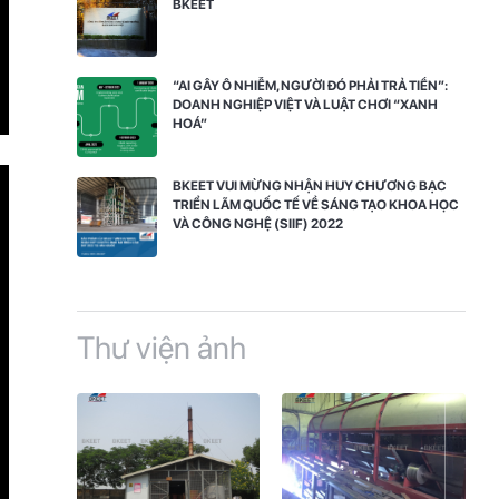
BKEET
“AI GÂY Ô NHIỄM, NGƯỜI ĐÓ PHẢI TRẢ TIỀN”:
DOANH NGHIỆP VIỆT VÀ LUẬT CHƠI “XANH
HOÁ”
BKEET VUI MỪNG NHẬN HUY CHƯƠNG BẠC
TRIỂN LÃM QUỐC TẾ VỀ SÁNG TẠO KHOA HỌC
VÀ CÔNG NGHỆ (SIIF) 2022
Thư viện ảnh