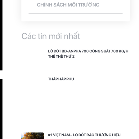
CHÍNH SÁCH MÔI TRƯỜNG
Các tin mới nhất
LÒ ĐỐT BD-ANPHA 700 CÔNG SUẤT 700 KG/H
THẾ THỆ THỨ 2
THÁP HẤP PHỤ
#1 VIỆT NAM – LÒ ĐỐT RÁC THƯƠNG HIỆU