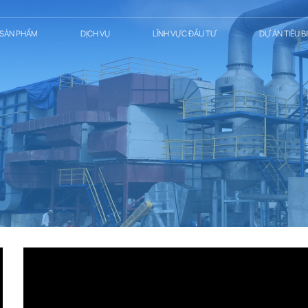
SẢN PHẨM
DỊCH VỤ
LĨNH VỰC ĐẦU TƯ
DỰ ÁN TIÊU B