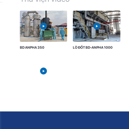
BD ANPHA 350
LÒ ĐỐT BD-ANPHA 1000