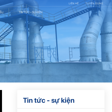
LIÊN HỆ
TUYỂN DỤNG
IỂU
TIN TỨC – SỰ KIỆN
Tin tức - sự kiện