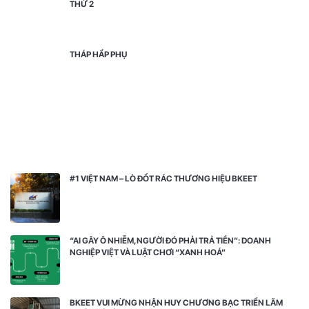
THỨ 2
THÁP HẤP PHỤ
#1 VIỆT NAM – LÒ ĐỐT RÁC THƯƠNG HIỆU BKEET
“AI GÂY Ô NHIỄM, NGƯỜI ĐÓ PHẢI TRẢ TIỀN”: DOANH
NGHIỆP VIỆT VÀ LUẬT CHƠI “XANH HOÁ”
BKEET VUI MỪNG NHẬN HUY CHƯƠNG BẠC TRIỂN LÃM