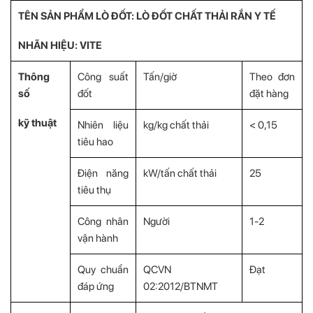
TÊN SẢN PHẨM LÒ ĐỐT: LÒ ĐỐT CHẤT THẢI RẮN Y TẾ
NHÃN HIỆU: VITE
Thông
Công suất
Tấn/giờ
Theo đơn
số
đốt
đặt hàng
kỹ thuật
Nhiên liệu
kg/kg chất thải
< 0,15
tiêu hao
Điện năng
kW/tấn chất thải
25
tiêu thụ
Công nhân
Người
1-2
vận hành
Quy chuẩn
QCVN
Đạt
đáp ứng
02:2012/BTNMT