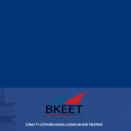
CÔNG TY CỔ PHẦN NĂNG LƯỢNG VÀ MÔI TRƯỜNG