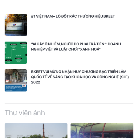
#1 VIỆT NAM – LÒ ĐỐT RÁC THƯƠNG HIỆU BKEET
“AI GÂY Ô NHIỄM, NGƯỜI ĐÓ PHẢI TRẢ TIỀN”: DOANH
NGHIỆP VIỆT VÀ LUẬT CHƠI “XANH HOÁ”
BKEET VUI MỪNG NHẬN HUY CHƯƠNG BẠC TRIỂN LÃM
QUỐC TẾ VỀ SÁNG TẠO KHOA HỌC VÀ CÔNG NGHỆ (SIIF)
2022
Thư viện ảnh