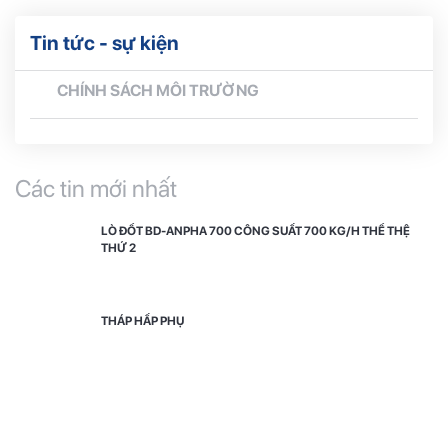
Tin tức - sự kiện
CHÍNH SÁCH MÔI TRƯỜNG
Các tin mới nhất
LÒ ĐỐT BD-ANPHA 700 CÔNG SUẤT 700 KG/H THẾ THỆ
THỨ 2
THÁP HẤP PHỤ