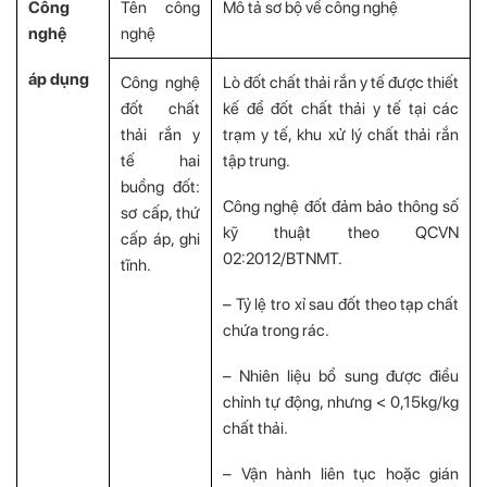
Công
Tên công
Mô tả sơ bộ về công nghệ
nghệ
nghệ
áp dụng
Công nghệ
Lò đốt chất thải rắn y tế được thiết
đốt chất
kế để đốt chất thải y tế tại các
thải rắn y
trạm y tế, khu xử lý chất thải rắn
tế hai
tập trung.
buồng đốt:
Công nghệ đốt đảm bảo thông số
sơ cấp, thứ
kỹ thuật theo QCVN
cấp áp, ghi
02:2012/BTNMT.
tĩnh.
– Tỷ lệ tro xỉ sau đốt theo tạp chất
chứa trong rác.
– Nhiên liệu bổ sung được điều
chỉnh tự động, nhưng < 0,15kg/kg
chất thải.
– Vận hành liên tục hoặc gián