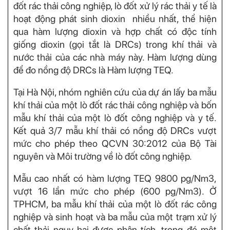
đốt rác thải công nghiệp, lò đốt xử lý rác thải y tế là
hoạt động phát sinh dioxin nhiều nhất, thể hiện
qua hàm lượng dioxin và hợp chất có độc tính
giống dioxin (gọi tắt là DRCs) trong khí thải và
nước thải của các nhà máy này. Hàm lượng dùng
để đo nồng độ DRCs là Hàm lượng TEQ.
Tại Hà Nội, nhóm nghiên cứu của dự án lấy ba mẫu
khí thải của một lò đốt rác thải công nghiệp và bốn
mẫu khí thải của một lò đốt công nghiệp và y tế.
Kết quả 3/7 mẫu khí thải có nồng độ DRCs vượt
mức cho phép theo QCVN 30:2012 của Bộ Tài
nguyên và Môi trường về lò đốt công nghiệp.
Mẫu cao nhất có hàm lượng TEQ 9800 pg/Nm3,
vượt 16 lần mức cho phép (600 pg/Nm3). Ở
TPHCM, ba mẫu khí thải của một lò đốt rác công
nghiệp và sinh hoạt và ba mẫu của một trạm xử lý
chất thải nguy hại được phân tích, trong đó một