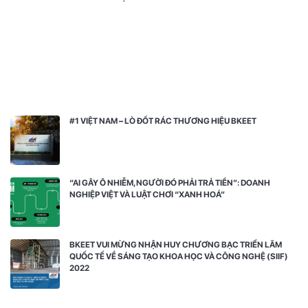
#1 VIỆT NAM – LÒ ĐỐT RÁC THƯƠNG HIỆU BKEET
“AI GÂY Ô NHIỄM, NGƯỜI ĐÓ PHẢI TRẢ TIỀN”: DOANH
NGHIỆP VIỆT VÀ LUẬT CHƠI “XANH HOÁ”
BKEET VUI MỪNG NHẬN HUY CHƯƠNG BẠC TRIỂN LÃM
QUỐC TẾ VỀ SÁNG TẠO KHOA HỌC VÀ CÔNG NGHỆ (SIIF)
2022