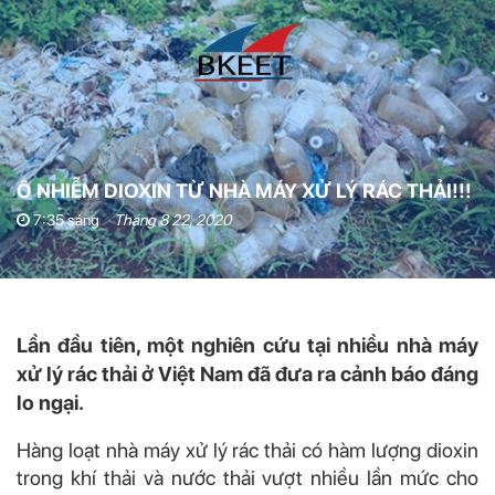
Ô NHIỄM DIOXIN TỪ NHÀ MÁY XỬ LÝ RÁC THẢI!!!
7:35 sáng
Tháng 8 22, 2020
Lần đầu tiên, một nghiên cứu tại nhiều nhà máy
xử lý rác thải ở Việt Nam đã đưa ra cảnh báo đáng
lo ngại.
Hàng loạt nhà máy xử lý rác thải có hàm lượng dioxin
trong khí thải và nước thải vượt nhiều lần mức cho