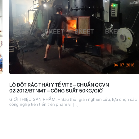
LÒ ĐỐT RÁC THẢI Y TẾ VITE – CHUẨN QCVN
02:2012/BTNMT – CÔNG SUẤT 50KG/GIỜ
GIỚI THIỆU SẢN PHẨM: – Sau thời gian nghiên cứu, lựa chọn các
công nghệ tiên tiến trên phạm vi […]