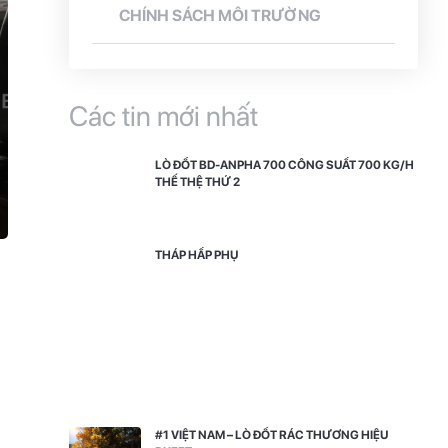
CHÍNH SÁCH MÔI TRƯỜNG
Các tin mới nhất
LÒ ĐỐT BD-ANPHA 700 CÔNG SUẤT 700 KG/H
THẾ THỆ THỨ 2
THÁP HẤP PHỤ
#1 VIỆT NAM – LÒ ĐỐT RÁC THƯƠNG HIỆU