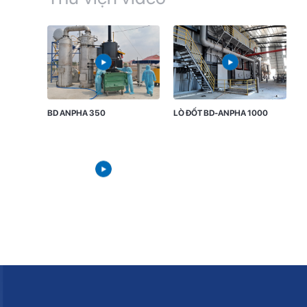
BD ANPHA 350
LÒ ĐỐT BD-ANPHA 1000