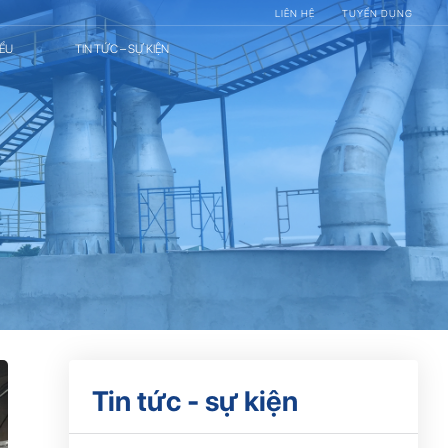
LIÊN HỆ
TUYỂN DỤNG
IỂU
TIN TỨC – SỰ KIỆN
Tin tức - sự kiện