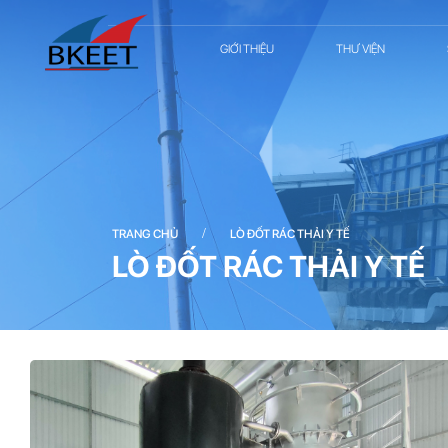
GIỚI THIỆU
THƯ VIỆN
/
TRANG CHỦ
LÒ ĐỐT RÁC THẢI Y TẾ
LÒ ĐỐT RÁC THẢI Y TẾ