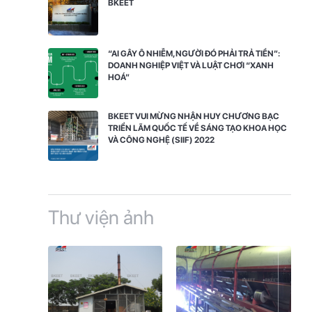
BKEET
“AI GÂY Ô NHIỄM, NGƯỜI ĐÓ PHẢI TRẢ TIỀN”:
DOANH NGHIỆP VIỆT VÀ LUẬT CHƠI “XANH
HOÁ”
BKEET VUI MỪNG NHẬN HUY CHƯƠNG BẠC
TRIỂN LÃM QUỐC TẾ VỀ SÁNG TẠO KHOA HỌC
VÀ CÔNG NGHỆ (SIIF) 2022
Thư viện ảnh