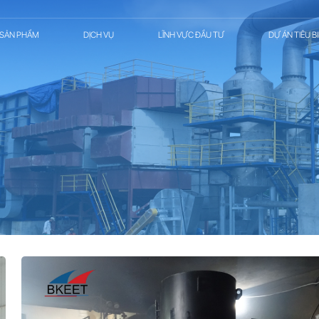
SẢN PHẨM
DỊCH VỤ
LĨNH VỰC ĐẦU TƯ
DỰ ÁN TIÊU B