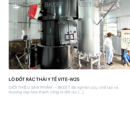
LÒ ĐỐT RÁC THẢI Y TẾ VITE-W25
GIỚI THIỆU SẢN PHẨM: – BKEET đã nghiên cứu, chế tạo và
thương mại hóa thành công lò đốt rác […]