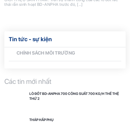
thải rắn sinh hoạt BD-ANPHA trước đó, […]
Tin tức - sự kiện
CHÍNH SÁCH MÔI TRƯỜNG
Các tin mới nhất
LÒ ĐỐT BD-ANPHA 700 CÔNG SUẤT 700 KG/H THẾ THỆ
THỨ 2
THÁP HẤP PHỤ