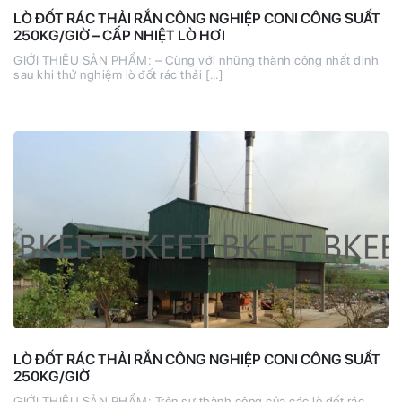
LÒ ĐỐT RÁC THẢI RẮN CÔNG NGHIỆP CONI CÔNG SUẤT
250KG/GIỜ – CẤP NHIỆT LÒ HƠI
GIỚI THIỆU SẢN PHẨM: – Cùng với những thành công nhất định
sau khi thử nghiệm lò đốt rác thải […]
LÒ ĐỐT RÁC THẢI RẮN CÔNG NGHIỆP CONI CÔNG SUẤT
250KG/GIỜ
GIỚI THIỆU SẢN PHẨM: Trên sự thành công của các lò đốt rác