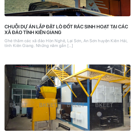
CHUỖI DỰ ÁN LẮP ĐẶT LÒ ĐỐT RÁC SINH HOẠT TẠI CÁC
XÃ ĐẢO TỈNH KIÊN GIANG
Ghé thăm các xã đảo Hòn Nghê, Lại Sơn, An Sơn huyện Kiên Hải,
tỉnh Kiên Giang. Những năm gần […]