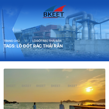
/
TRANG CHỦ
LÒ ĐỐT RÁC THẢI RẮN
TAGS: LÒ ĐỐT RÁC THẢI RẮN