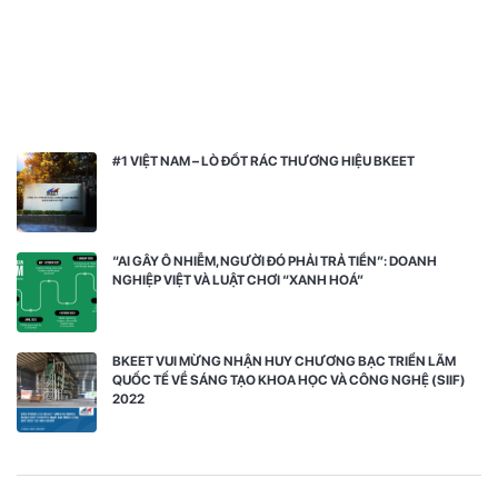
#1 VIỆT NAM – LÒ ĐỐT RÁC THƯƠNG HIỆU BKEET
“AI GÂY Ô NHIỄM, NGƯỜI ĐÓ PHẢI TRẢ TIỀN”: DOANH
NGHIỆP VIỆT VÀ LUẬT CHƠI “XANH HOÁ”
BKEET VUI MỪNG NHẬN HUY CHƯƠNG BẠC TRIỂN LÃM
QUỐC TẾ VỀ SÁNG TẠO KHOA HỌC VÀ CÔNG NGHỆ (SIIF)
2022