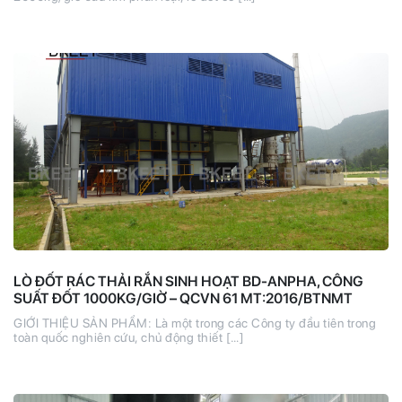
LÒ ĐỐT RÁC THẢI RẮN SINH HOẠT BD-ANPHA, CÔNG
SUẤT ĐỐT 1000KG/GIỜ – QCVN 61 MT:2016/BTNMT
GIỚI THIỆU SẢN PHẨM: Là một trong các Công ty đầu tiên trong
toàn quốc nghiên cứu, chủ động thiết […]