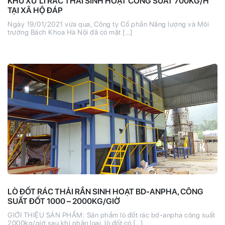
KHU XỬ LÍ RÁC THẢI SINH HOẠT CÔNG SUẤT 700KG/H
TẠI XÃ HỘ ĐÁP
Ngày 19/01/2021 vừa qua, Công ty Cổ phần Năng lượng và Môi
trường Bách Khoa Hà Nội đã có mặt […]
LÒ ĐỐT RÁC THẢI RẮN SINH HOẠT BD-ANPHA, CÔNG
SUẤT ĐỐT 1000 – 2000KG/GIỜ
GIỚI THIỆU SẢN PHẨM: Sản phẩm lò đốt rác bd-anpha công suất
2000kg/giờ sau khi phân loại, lò đốt có […]