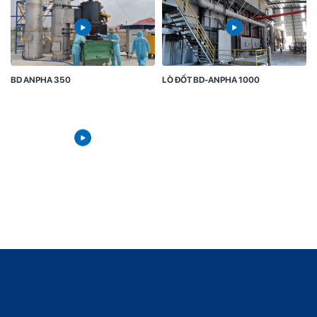
BD ANPHA 350
LÒ ĐỐT BD-ANPHA 1000