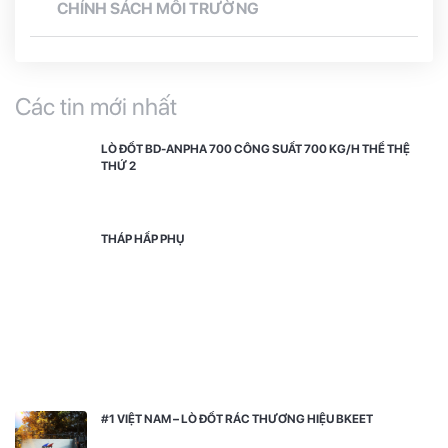
CHÍNH SÁCH MÔI TRƯỜNG
Các tin mới nhất
LÒ ĐỐT BD-ANPHA 700 CÔNG SUẤT 700 KG/H THẾ THỆ
THỨ 2
THÁP HẤP PHỤ
#1 VIỆT NAM – LÒ ĐỐT RÁC THƯƠNG HIỆU BKEET