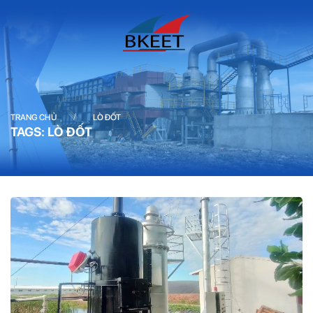
/
TRANG CHỦ
LÒ ĐỐT
TAGS: LÒ ĐỐT