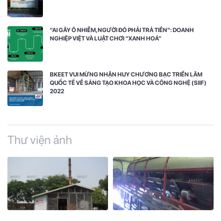
“AI GÂY Ô NHIỄM, NGƯỜI ĐÓ PHẢI TRẢ TIỀN”: DOANH
NGHIỆP VIỆT VÀ LUẬT CHƠI “XANH HOÁ”
BKEET VUI MỪNG NHẬN HUY CHƯƠNG BẠC TRIỂN LÃM
QUỐC TẾ VỀ SÁNG TẠO KHOA HỌC VÀ CÔNG NGHỆ (SIIF)
2022
Thư viện ảnh