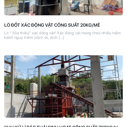
LÒ ĐỐT XÁC ĐỘNG VẬT CÔNG SUẤT 20KG/MẺ
Lò “ hỏa thiêu” xác động vật! Xác động vật mang theo nhiều mầm
bệnh nguy hiểm (dịch tả, dịch […]