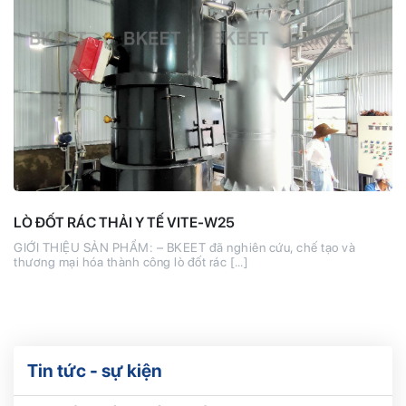
LÒ ĐỐT RÁC THẢI Y TẾ VITE-W25
GIỚI THIỆU SẢN PHẨM: – BKEET đã nghiên cứu, chế tạo và
thương mại hóa thành công lò đốt rác […]
Tin tức - sự kiện